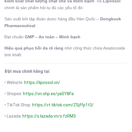
kiểm soát chất lượng chặt chẽ và minh bạch
. Và
Lipossol
chính là sản phẩm hội tụ đủ các yếu tố đó:
Sản xuất bởi tập đoàn dược hàng đầu Hàn Quốc –
Dongkook
Pharmaceutical
Đạt chuẩn
GMP – An toàn – Minh bạch
Hiệu quả phục hồi da rõ ràng
nhờ công thức chứa Asiaticoside
tinh khiết
Đặt mua chính hãng tại:
• Website:
https://lipossol.vn/
• Shopee:
https://vn.shp.ee/yaSY8Fa
• TikTok Shop:
https://vt.tiktok.com/ZSjffp1t3/
• Lazada:
https://s.lazada.vn/s.fzRM3