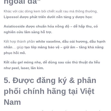
ngoài da”
Khác với các dòng kem bôi chiết xuất rau má thông thường,
Lipossol được phát triển dưới nền tảng y dược học
:
Asiaticoside được chuẩn hóa nồng độ – dễ hấp thu, có
nghiên cứu lâm sàng hỗ trợ.
Kết hợp thành phần
white vaseline, dầu oải hương, dầu hạnh
nhân
… giúp
tạo lớp màng bảo vệ – giữ ẩm – tăng khả năng
phục hồi mô.
Kết cấu gel mỏng nhẹ, dễ dùng sau các thủ thuật da liễu
như peel, laser, lăn kim.
5. Được đăng ký & phân
phối chính hãng tại Việt
Nam