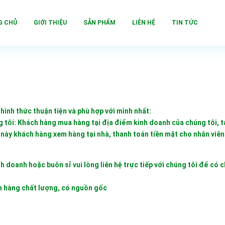
G CHỦ
GIỚI THIỆU
SẢN PHẨM
LIÊN HỆ
TIN TỨC
hình thức thuận tiện và phù hợp với mình nhất:
g tôi: Khách hàng mua hàng tại địa điểm kinh doanh của chúng tôi, tạ
 này khách hàng xem hàng tại nhà, thanh toán tiền mặt cho nhân viê
 doanh hoặc buôn sỉ vui lòng liên hệ trực tiếp với chúng tôi để có c
n hàng chất lượng, có nguồn gốc